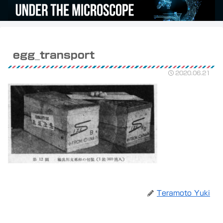
egg_transport
2020.06.21
Teramoto Yuki