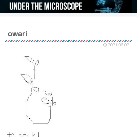
owari
2021.06.02